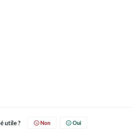
é utile ?
Non
Oui