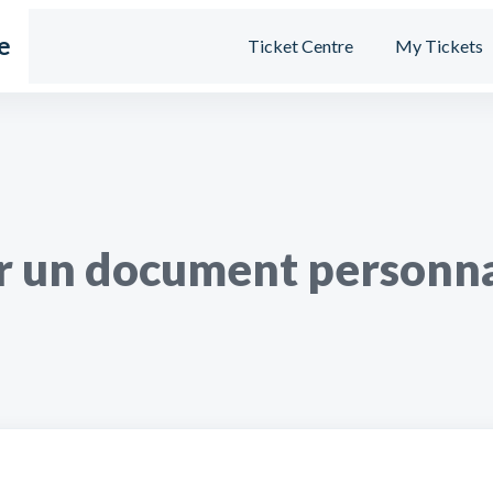
e
Ticket Centre
My Tickets
 un document personna