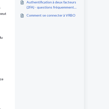
Authentification à deux facteurs
(2FA) - questions fréquemment
s
posées
 peut
Comment se connecter à VRBO
du
 ce
r