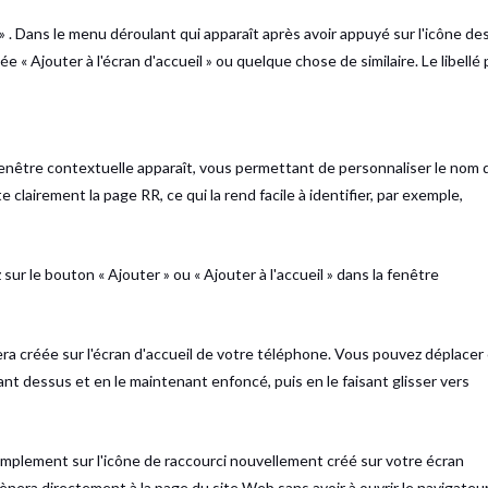
 » . Dans le menu déroulant qui apparaît après avoir appuyé sur l'icône de
ée « Ajouter à l'écran d'accueil » ou quelque chose de similaire. Le libellé
 fenêtre contextuelle apparaît, vous permettant de personnaliser le nom 
clairement la page RR, ce qui la rend facile à identifier, par exemple,
ur le bouton « Ajouter » ou « Ajouter à l'accueil » dans la fenêtre
ra créée sur l'écran d'accueil de votre téléphone. Vous pouvez déplacer
t dessus et en le maintenant enfoncé, puis en le faisant glisser vers
mplement sur l'icône de raccourci nouvellement créé sur votre écran
mènera directement à la page du site Web sans avoir à ouvrir le navigateu